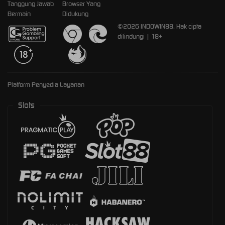
Tanggung Jawab
Browser Yang
Bermain
Didukung
©2026 INDOWIN88. Hak cipta
dilindungi | 18+
Platform Penyedia Layanan
Slots