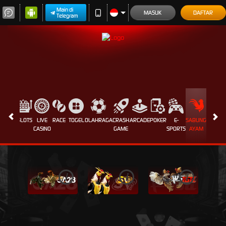
Main di
MASUK
DAFTAR
Telegram
HOT
SLOTS
LIVE
RACE
TOGEL
OLAHRAGA
CRASH
ARCADE
POKER
E-
SABUNG
PROMOS
GAMES
CASINO
GAME
SPORTS
AYAM
i
i
i