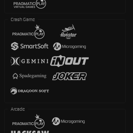
Crash Game
Arcade