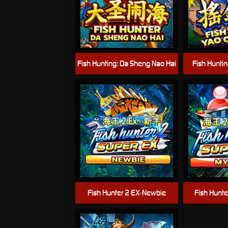
Fish Hunting: Da Sheng Nao Hai
Fish Huntin
Fish Hunter 2 EX-Newbie
Fish Hunte