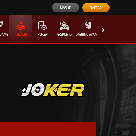
MASUK
DAFTAR
 GAME
ARCADE
POKER
E-SPORTS
SABUNG AYAM
PROMOSI