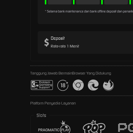
* Selama bank maintenance dan bank offline deposit dan penarik
Deposit
Rata-rata 1 Menit
Tanggung Jawab Bermain
Browser Yang Didukung
Platform Penyedia Layanan
Slots