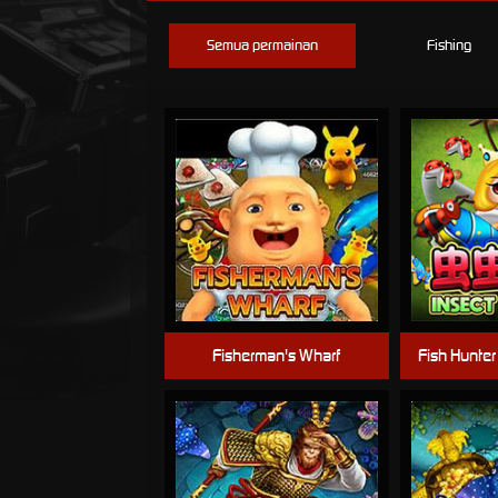
Semua permainan
Fishing
Fisherman's Wharf
Fish Hunter