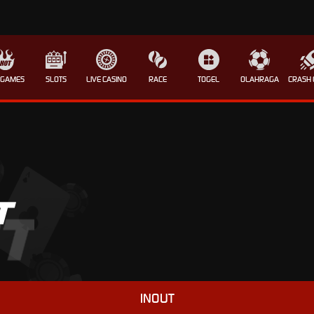
 GAMES
SLOTS
LIVE CASINO
RACE
TOGEL
OLAHRAGA
CRASH
INOUT