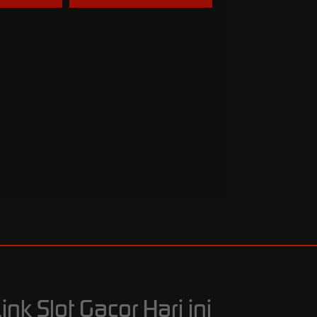
nk Slot Gacor Hari ini