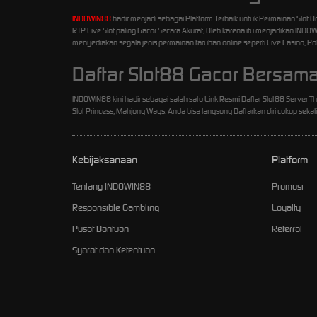
INDOWIN88
hadir menjadi sebagai Platform Terbaik untuk Permainan Slot O
RTP Live Slot paling Gacor Secara Akurat, Oleh karena itu menjadikan IND
menyediakan segala jenis permainan taruhan online seperti Live Casino, Pok
Daftar Slot88 Gacor Bersam
INDOWIN88 kini hadir sebagai salah satu Link Resmi Daftar Slot88 Server Tha
Slot Princess, Mahjong Ways. Anda bisa langsung Daftarkan diri cukup sek
Kebijaksanaan
Platform
Tentang INDOWIN88
Promosi
Responsible Gambling
Loyalty
Pusat Bantuan
Referral
Syarat dan Ketentuan