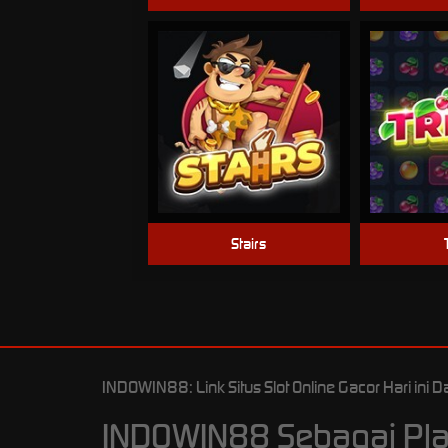
Stairs
INDOWIN88: Link Situs Slot Online Gacor Hari ini D
INDOWIN88 Sebagai Platfo