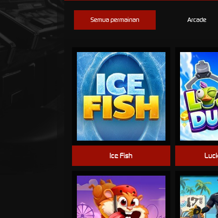
Semua permainan
Arcade
Ice Fish
Luc