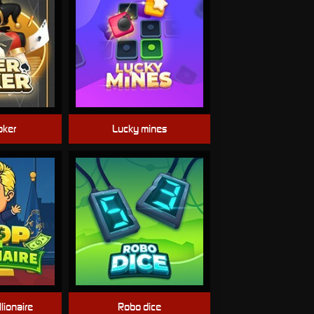
oker
Lucky mines
lionaire
Robo dice