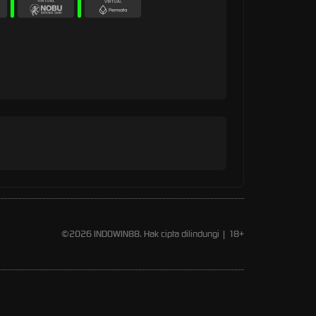
©2026 INDOWIN88. Hak cipta dilindungi | 18+