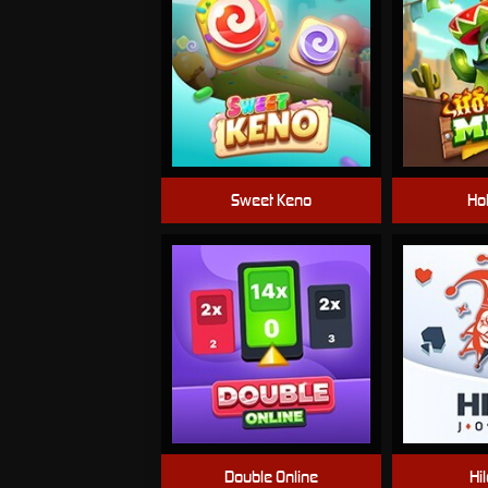
Sweet Keno
Ho
Double Online
Hi