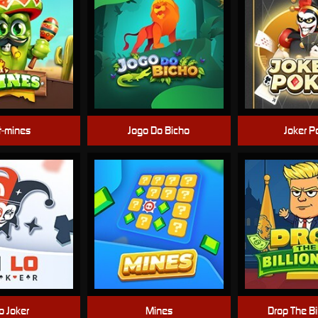
t-mines
Jogo Do Bicho
Joker P
lo Joker
Mines
Drop The Bil