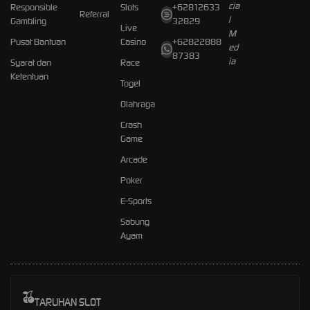
Responsible
Slots
+62812633
Referral
Gambling
32829
Live
Pusat Bantuan
Casino
+62822888
87383
Syarat dan
Race
Ketentuan
Togel
Olahraga
Crash
Game
Arcade
Poker
E-Sports
Sabung
Ayam
TARUHAN SLOT