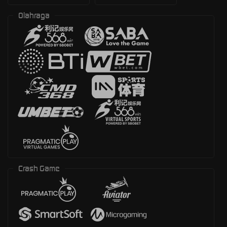
Olahraga
Crash Game