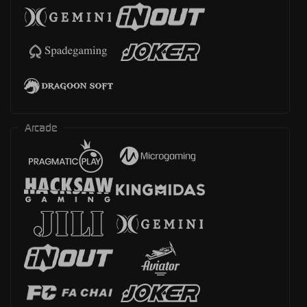
Arcade