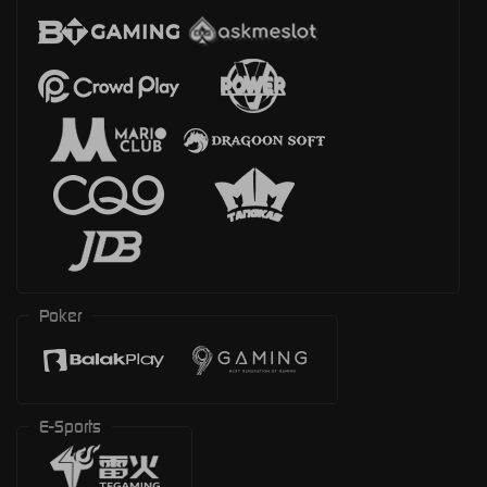
Poker
E-Sports