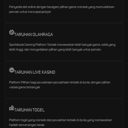
Penyedia slot online dengan beragam pilihan game menarik yang memudahkan
pemain untuk mencapai jackpot
TARUHAN OLAHRAGA
Sportsbook Gaming Platform Terbaik menawarkan lebih banyak game, odds yang
lebih tinggi, dan menyediakan pilihan yang lebih banyak untuk pemain.
TARUHAN LIVE KASINO
Platform Pilihan bagi perusahaan-perusahaan terbaik di dunia, dengan pilihan
variasi game terbanyak
TARUHAN TOGEL
Platform togel yang menarik dari perusahan terbaik di dunia yang menawarkan
hadiah kemenangan besar