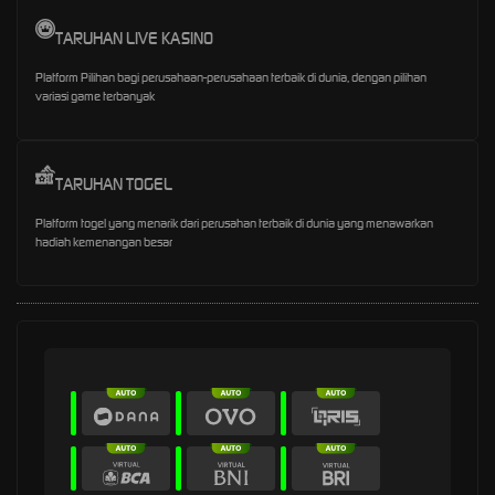
TARUHAN LIVE KASINO
Platform Pilihan bagi perusahaan-perusahaan terbaik di dunia, dengan pilihan
variasi game terbanyak
TARUHAN TOGEL
Platform togel yang menarik dari perusahan terbaik di dunia yang menawarkan
hadiah kemenangan besar