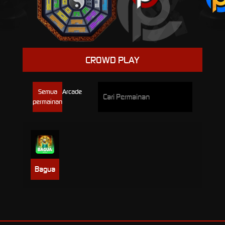
CROWD PLAY
Semua
Arcade
permainan
Bagua