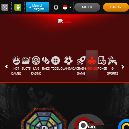
Main di
MASUK
DAFTAR
Telegram
HOT
SLOTS
LIVE
RACE
TOGEL
OLAHRAGA
CRASH
ARCADE
POKER
E-
SABUN
GAMES
CASINO
GAME
SPORTS
AYAM