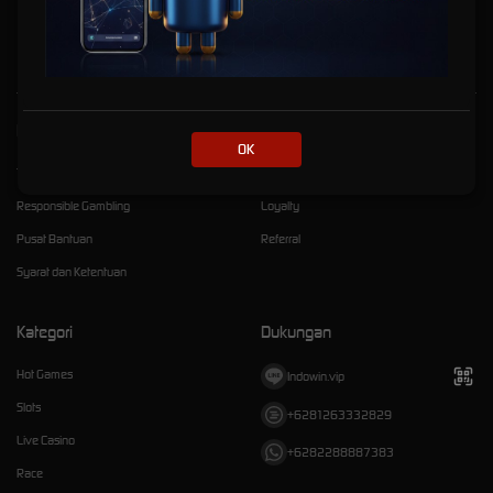
Mahjong Ways. Anda bisa langsung Daftarkan diri cukup sekali saja untuk dapat bermain
disemua permainan yang
INDOWIN88
miliki.
Kebijaksanaan
Platform
OK
Tentang INDOWIN88
Promosi
Responsible Gambling
Loyalty
Pusat Bantuan
Referral
Syarat dan Ketentuan
Kategori
Dukungan
Hot Games
Indowin.vip
Slots
+6281263332829
Live Casino
+6282288887383
Race